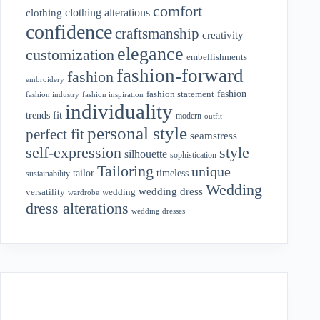
comfort
clothing alterations
clothing
confidence
craftsmanship
creativity
elegance
customization
embellishments
fashion-forward
fashion
embroidery
fashion
fashion statement
fashion industry
fashion inspiration
individuality
fit
trends
modern
outfit
personal style
perfect fit
seamstress
style
self-expression
silhouette
sophistication
Tailoring
unique
tailor
timeless
sustainability
Wedding
wedding dress
wedding
versatility
wardrobe
dress alterations
wedding dresses