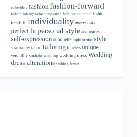
fashion-forward
fashion
embroidery
fashion
fashion statement
fashion industry
fashion inspiration
individuality
fit
trends
modern
outfit
personal style
perfect fit
seamstress
style
self-expression
silhouette
sophistication
Tailoring
unique
tailor
timeless
sustainability
Wedding
wedding dress
wedding
versatility
wardrobe
dress alterations
wedding dresses