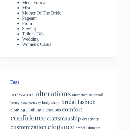
Mens Formal
Misc
Mother Of The Bride
Pageant
Prom
Sewing
Tailor's Talk
Wedding
Women's Casual
Tags
alterations
accessories
attention to detail
bridal fashion
body shape
beauty
body positivity
comfort
clothing alterations
clothing
confidence
craftsmanship
creativity
elegance
customization
embellishments