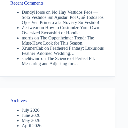
Recent Comments
DandyHorse
on
No Hay Vestidos Feos —
Solo Vestidos Sin Ajustar: Por Qué Todos los
Ojos Ven Primero a la Novia y Su Vestido!
Zestwear
on
How to Customize Your Own
Oversized Sweatshirt or Hoodie…
morris
on
The Oppenheimer Trend: The
Must-Have Look for This Season.
XrumerCak
on
Feathered Fantasy: Luxurious
Feather-Adorned Wedding…
suelitwinc
on
The Science of Perfect Fit:
Measuring and Adjusting for…
Archives
July 2026
June 2026
May 2026
April 2026