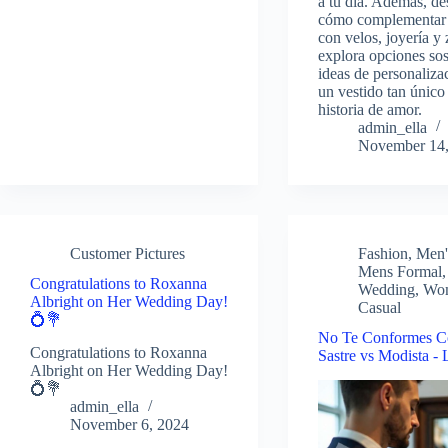
a tu día. Además, d
cómo complementar 
con velos, joyería y 
explora opciones sos
ideas de personaliza
un vestido tan únic
historia de amor.
admin_ella
November 14,
Customer Pictures
Fashion
,
Men'
Mens Formal
Congratulations to Roxanna
Wedding
,
Wo
Albright on Her Wedding Day!
Casual
💍💐
No Te Conformes C
Congratulations to Roxanna
Sastre vs Modista 
Albright on Her Wedding Day!
💍💐
admin_ella
November 6, 2024