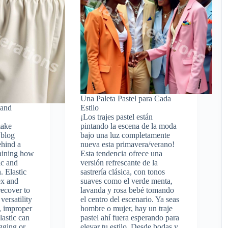
Una Paleta Pastel para Cada
 and
Estilo
¡Los trajes pastel están
make
pintando la escena de la moda
 blog
bajo una luz completamente
ehind a
nueva esta primavera/verano!
aining how
Esta tendencia ofrece una
ic and
versión refrescante de la
. Elastic
sastrería clásica, con tonos
ex and
suaves como el verde menta,
recover to
lavanda y rosa bebé tomando
versatility
el centro del escenario. Ya seas
, improper
hombre o mujer, hay un traje
lastic can
pastel ahí fuera esperando para
agging or
elevar tu estilo. Desde bodas y