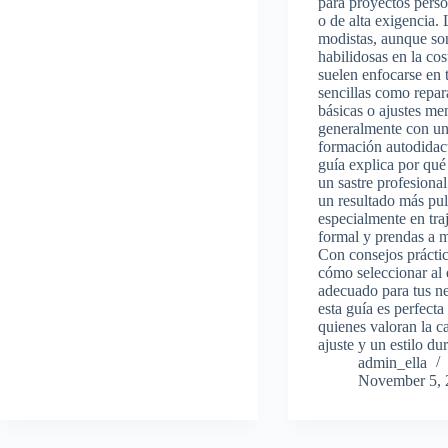
para proyectos pers
o de alta exigencia. 
modistas, aunque so
habilidosas en la cos
suelen enfocarse en 
sencillas como repar
básicas o ajustes me
generalmente con u
formación autodidact
guía explica por qué
un sastre profesional
un resultado más pul
especialmente en tra
formal y prendas a 
Con consejos prácti
cómo seleccionar al 
adecuado para tus n
esta guía es perfecta
quienes valoran la ca
ajuste y un estilo du
admin_ella
November 5, 