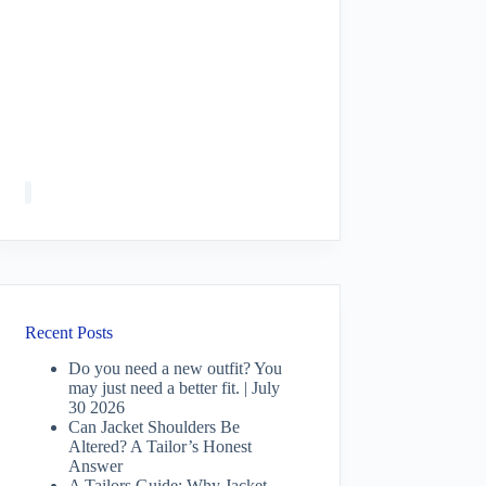
Recent Posts
Do you need a new outfit? You
may just need a better fit. | July
30 2026
Can Jacket Shoulders Be
Altered? A Tailor’s Honest
Answer
A Tailors Guide: Why Jacket