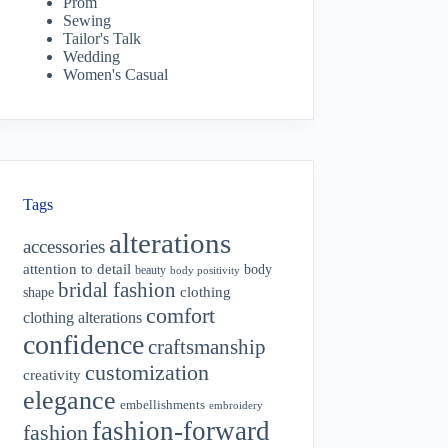
Prom
Sewing
Tailor's Talk
Wedding
Women's Casual
Tags
alterations
accessories
attention to detail
body
beauty
body positivity
bridal fashion
shape
clothing
comfort
clothing alterations
confidence
craftsmanship
customization
creativity
elegance
embellishments
embroidery
fashion-forward
fashion