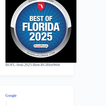
BOFL-Seal-2025-Best-RGBforWeb
Google