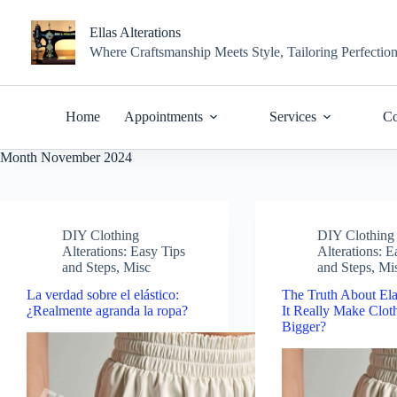
Skip
to
Ellas Alterations
content
Where Craftsmanship Meets Style, Tailoring Perfectio
Home
Appointments
Services
Co
Month
November 2024
DIY Clothing
DIY Clothing
Alterations: Easy Tips
Alterations: E
and Steps
,
Misc
and Steps
,
Mi
La verdad sobre el elástico:
The Truth About Ela
¿Realmente agranda la ropa?
It Really Make Clot
Bigger?