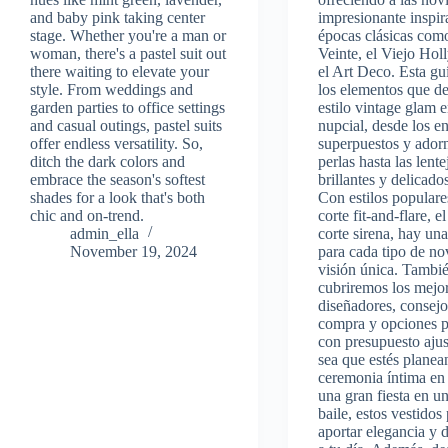
and baby pink taking center
impresionante inspi
stage. Whether you're a man or
épocas clásicas com
woman, there's a pastel suit out
Veinte, el Viejo Ho
there waiting to elevate your
el Art Deco. Esta gu
style. From weddings and
los elementos que de
garden parties to office settings
estilo vintage glam 
and casual outings, pastel suits
nupcial, desde los e
offer endless versatility. So,
superpuestos y ador
ditch the dark colors and
perlas hasta las lente
embrace the season's softest
brillantes y delicad
shades for a look that's both
Con estilos popular
chic and on-trend.
corte fit-and-flare, e
admin_ella
corte sirena, hay un
November 19, 2024
para cada tipo de no
visión única. Tambi
cubriremos los mejo
diseñadores, consejo
compra y opciones p
con presupuesto aju
sea que estés plane
ceremonia íntima en 
una gran fiesta en u
baile, estos vestido
aportar elegancia y