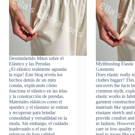
Desmintiendo Mitos sobre el
Elástico y las Prendas
Mythbusting Elastic
¿El elástico realmente agranda
Garments
la ropa? Este blog revela los
Does elastic really 
hechos detrás de un mito
clothes bigger? This
común, explicando cómo
uncovers the facts b
funciona el elástico en las telas
common myth, expl
y la construcción de prendas.
elastic works in fabr
Materiales elásticos como el
garment construction
spandex y el elastano se estiran
materials like spand
y recuperan para brindar
elastane stretch and 
comodidad y versatilidad en la
provide comfort and 
moda. Sin embargo, el cuidado
in fashion. However
inadecuado o el uso de
care or low-quality e
elásticos de baja calidad
lead to issues like s