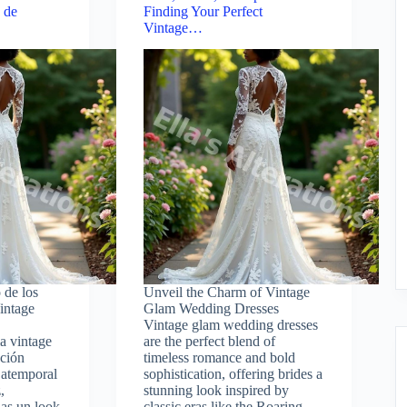
 de
Finding Your Perfect
Vintage…
 de los
Unveil the Charm of Vintage
intage
Glam Wedding Dresses
Vintage glam wedding dresses
a vintage
are the perfect blend of
ción
timeless romance and bold
 atemporal
sophistication, offering brides a
,
stunning look inspired by
ias un look
classic eras like the Roaring