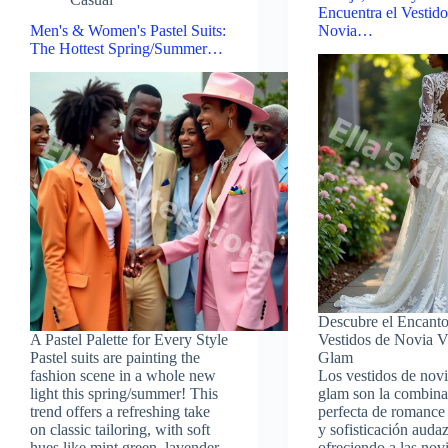
Encuentra el Vestido
Men's & Women's Pastel Suits:
Novia…
The Hottest Spring/Summer…
Descubre el Encanto
A Pastel Palette for Every Style
Vestidos de Novia V
Pastel suits are painting the
Glam
fashion scene in a whole new
Los vestidos de novi
light this spring/summer! This
glam son la combina
trend offers a refreshing take
perfecta de romance
on classic tailoring, with soft
y sofisticación audaz
hues like mint green, lavender,
ofreciendo a las nov