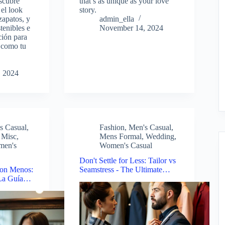
escubre
that’s as unique as your love
el look
story.
zapatos, y
admin_ella
tenibles e
November 14, 2024
ción para
o como tu
 2024
s Casual
,
Fashion
,
Men's Casual
,
,
Misc
,
Mens Formal
,
Wedding
,
men's
Women's Casual
Don't Settle for Less: Tailor vs
on Menos:
Seamstress - The Ultimate…
- La Guía…