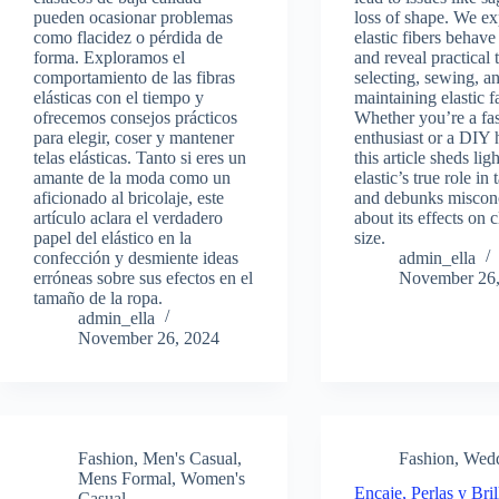
pueden ocasionar problemas
loss of shape. We e
como flacidez o pérdida de
elastic fibers behave
forma. Exploramos el
and reveal practical t
comportamiento de las fibras
selecting, sewing, a
elásticas con el tiempo y
maintaining elastic f
ofrecemos consejos prácticos
Whether you’re a fa
para elegir, coser y mantener
enthusiast or a DIY 
telas elásticas. Tanto si eres un
this article sheds lig
amante de la moda como un
elastic’s true role in 
aficionado al bricolaje, este
and debunks miscon
artículo aclara el verdadero
about its effects on 
papel del elástico en la
size.
confección y desmiente ideas
admin_ella
erróneas sobre sus efectos en el
November 26,
tamaño de la ropa.
admin_ella
November 26, 2024
Fashion
,
Men's Casual
,
Fashion
,
Wed
Mens Formal
,
Women's
Encaje, Perlas y Bril
Casual