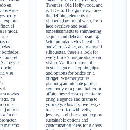
rado en
Twenties, Old Hollywood, and
o los Años
Art Deco. This guide explores
llywood y
the defining elements of
ía explora
vintage glam bridal wear, from
finen el
lace overlays and pearl
en la moda
embellishments to shimmering
ncajes
sequins and delicate beading.
nos de
With popular styles like the fit-
juelas
and-flare, A-line, and mermaid
os bordados.
silhouettes, there’s a look for
es como el
every bride’s unique shape and
l A-line y el
vision. We’ll also cover the
a opción
best designers, shopping tips,
via y su
and options for brides on a
én
budget. Whether you’re
res
planning an intimate garden
s de
ceremony or a grand ballroom
ara novias
affair, these dresses promise to
stado. Ya
bring elegance and drama to
ando una
your day. Plus, discover ways
el jardín o
to accessorize with veils,
n salón de
jewelry, and shoes, and explore
s prometen
sustainable options and
 dramatismo
customization ideas for a dress