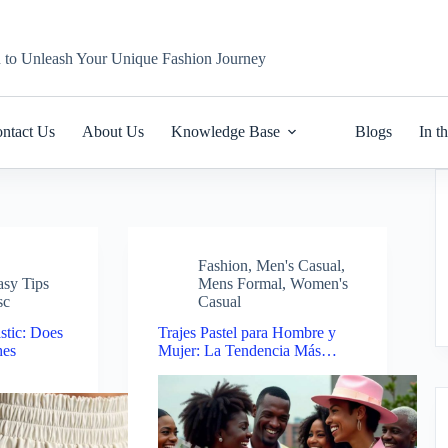
n to Unleash Your Unique Fashion Journey
ntact Us
About Us
Knowledge Base
Blogs
In t
Fashion
,
Men's Casual
,
asy Tips
Mens Formal
,
Women's
sc
Casual
stic: Does
Trajes Pastel para Hombre y
hes
Mujer: La Tendencia Más…