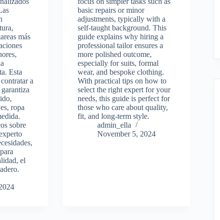
onalizados
focus on simpler tasks such as
Las
basic repairs or minor
n
adjustments, typically with a
tura,
self-taught background. This
tareas más
guide explains why hiring a
aciones
professional tailor ensures a
nores,
more polished outcome,
na
especially for suits, formal
a. Esta
wear, and bespoke clothing.
 contratar a
With practical tips on how to
 garantiza
select the right expert for your
ido,
needs, this guide is perfect for
jes, ropa
those who care about quality,
medida.
fit, and long-term style.
cos sobre
admin_ella
experto
November 5, 2024
ecesidades,
 para
lidad, el
radero.
2024