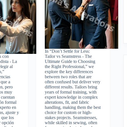
In “Don’t Settle for Less:
s con
Tailor vs Seamstress - The
dista - La
Ultimate Guide to Choosing
legir al
the Right Professional,” we
o,”
explore the key differences
encias
between two roles that are
 que a
often confused but deliver very
n, pero
different results. Tailors bring
dos muy
years of formal training, with
s cuentan
expert knowledge in complex
ón formal
alterations, fit, and fabric
xperto en
handling, making them the best
s, ajuste y
choice for custom or high-
 que los
stakes projects. Seamstresses,
r opción
while skilled in sewing, often