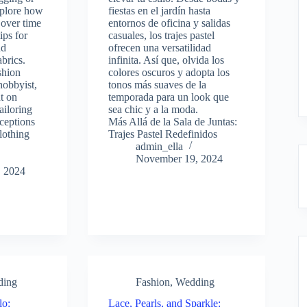
xplore how
fiestas en el jardín hasta
 over time
entornos de oficina y salidas
ips for
casuales, los trajes pastel
nd
ofrecen una versatilidad
abrics.
infinita. Así que, olvida los
shion
colores oscuros y adopta los
hobbyist,
tonos más suaves de la
ht on
temporada para un look que
tailoring
sea chic y a la moda.
ceptions
Más Allá de la Sala de Juntas:
clothing
Trajes Pastel Redefinidos
admin_ella
November 19, 2024
 2024
ding
Fashion
,
Wedding
lo:
Lace, Pearls, and Sparkle: