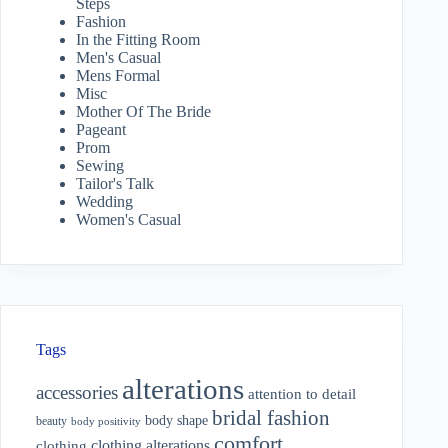
Steps
Fashion
In the Fitting Room
Men's Casual
Mens Formal
Misc
Mother Of The Bride
Pageant
Prom
Sewing
Tailor's Talk
Wedding
Women's Casual
Tags
alterations
accessories
attention to detail
bridal fashion
body shape
beauty
body positivity
comfort
clothing alterations
clothing