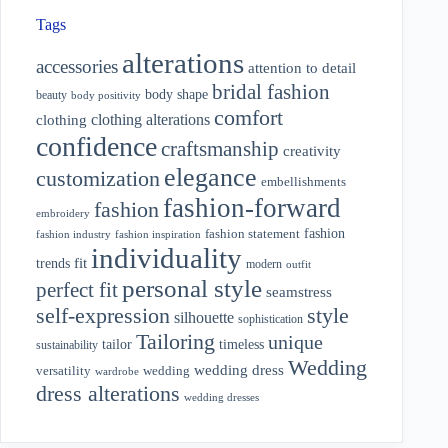
Tags
alterations
accessories
attention to detail
bridal fashion
body shape
beauty
body positivity
comfort
clothing alterations
clothing
confidence
craftsmanship
creativity
elegance
customization
embellishments
fashion-forward
fashion
embroidery
fashion
fashion statement
fashion industry
fashion inspiration
individuality
fit
trends
modern
outfit
personal style
perfect fit
seamstress
style
self-expression
silhouette
sophistication
Tailoring
unique
tailor
timeless
sustainability
Wedding
wedding dress
wedding
versatility
wardrobe
dress alterations
wedding dresses