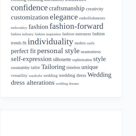
confidence
craftsmanship
creativity
elegance
customization
embellishments
fashion-forward
fashion
embroidery
fashion
fashion statement
fashion industry
fashion inspiration
individuality
fit
trends
modern
outfit
personal style
perfect fit
seamstress
style
self-expression
silhouette
sophistication
Tailoring
unique
tailor
timeless
sustainability
Wedding
wedding dress
wedding
versatility
wardrobe
dress alterations
wedding dresses