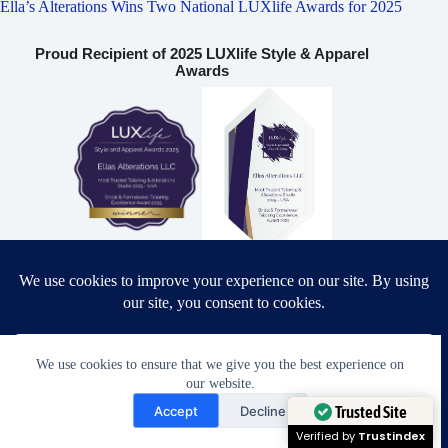
Ella’s Alterations Wins Two National LUXlife Awards for 2025
Proud Recipient of 2025 LUXlife Style & Apparel
Awards
Most Trusted Tailoring & Alterations Studio 2025 – USA
Bridal & Formalwear Tailoring Excellence Award 2025 – USA
We use cookies to ensure that we give you the best experience on
Ella’s Alterations LLC
our website.
Need Help?
Accept
Decline
6986 Fort King Rd
Open chaty
Trusted Site
Zephyrhills
,
FL
33541