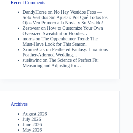
Recent Comments
DandyHorse
on
No Hay Vestidos Feos —
Solo Vestidos Sin Ajustar: Por Qué Todos los
Ojos Ven Primero a la Novia y Su Vestido!
Zestwear
on
How to Customize Your Own
Oversized Sweatshirt or Hoodie…
morris
on
The Oppenheimer Trend: The
Must-Have Look for This Season.
XrumerCak
on
Feathered Fantasy: Luxurious
Feather-Adorned Wedding…
suelitwinc
on
The Science of Perfect Fit:
Measuring and Adjusting for…
Archives
August 2026
July 2026
June 2026
May 2026