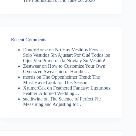
The Foundation of Fit.
June 20, 2026
Recent Comments
DandyHorse
on
No Hay Vestidos Feos —
Solo Vestidos Sin Ajustar: Por Qué Todos los
Ojos Ven Primero a la Novia y Su Vestido!
Zestwear
on
How to Customize Your Own
Oversized Sweatshirt or Hoodie…
morris
on
The Oppenheimer Trend: The
Must-Have Look for This Season.
XrumerCak
on
Feathered Fantasy: Luxurious
Feather-Adorned Wedding…
suelitwinc
on
The Science of Perfect Fit:
Measuring and Adjusting for…