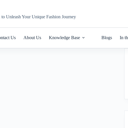
n to Unleash Your Unique Fashion Journey
ntact Us
About Us
Knowledge Base
Blogs
In t