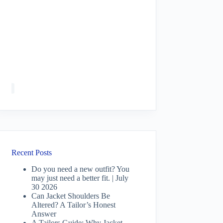
Recent Posts
Do you need a new outfit? You
may just need a better fit. | July
30 2026
Can Jacket Shoulders Be
Altered? A Tailor’s Honest
Answer
A Tailors Guide: Why Jacket