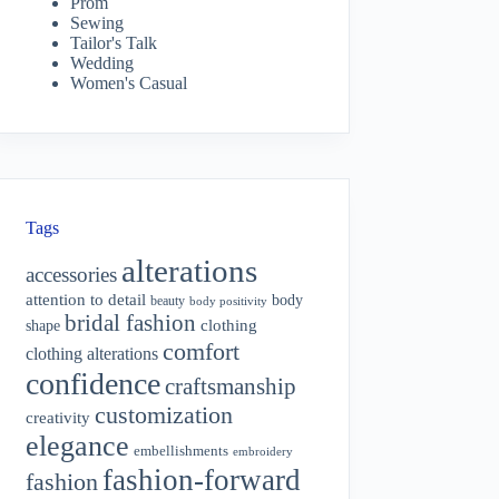
Prom
Sewing
Tailor's Talk
Wedding
Women's Casual
Tags
alterations
accessories
attention to detail
body
beauty
body positivity
bridal fashion
shape
clothing
comfort
clothing alterations
confidence
craftsmanship
customization
creativity
elegance
embellishments
embroidery
fashion-forward
fashion