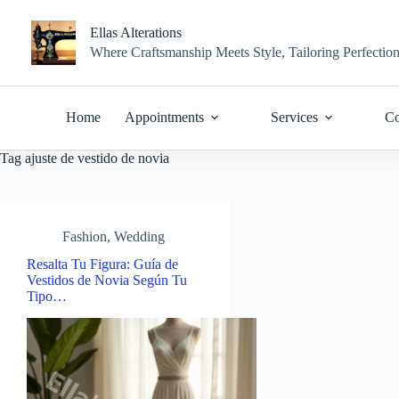
Skip
to
Ellas Alterations
content
Where Craftsmanship Meets Style, Tailoring Perfectio
Home
Appointments
Services
Co
Tag
ajuste de vestido de novia
Fashion
,
Wedding
Resalta Tu Figura: Guía de
Vestidos de Novia Según Tu
Tipo…