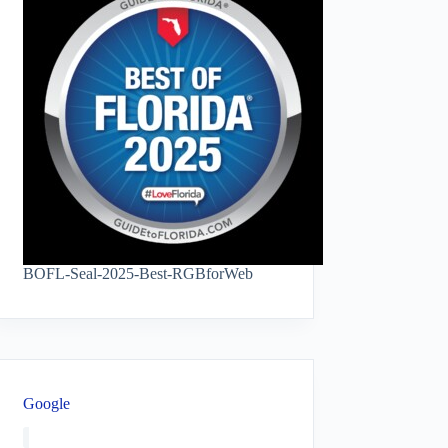
BOFL-Seal-2025-Best-RGBforWeb
Google