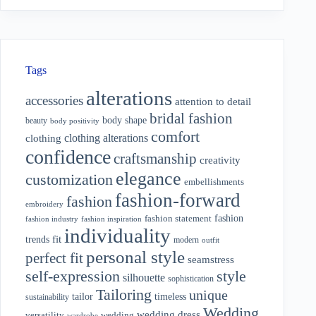
Tags
alterations
accessories
attention to detail
bridal fashion
body shape
beauty
body positivity
comfort
clothing alterations
clothing
confidence
craftsmanship
creativity
elegance
customization
embellishments
fashion-forward
fashion
embroidery
fashion
fashion statement
fashion industry
fashion inspiration
individuality
fit
trends
modern
outfit
personal style
perfect fit
seamstress
style
self-expression
silhouette
sophistication
Tailoring
unique
tailor
timeless
sustainability
Wedding
wedding dress
wedding
versatility
wardrobe