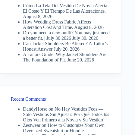
Cómo La Tela Del Vestido De Novia Afecta
El Costo Y El Tiempo De Las Alteraciones.
August 8, 2026
How Wedding Dress Fabric Affects
Alteration Cost And Time.
August 8, 2026
Do you need a new outfit? You may just need
a better fit. | July 30 2026
July 30, 2026
Can Jacket Shoulders Be Altered? A Tailor’s
Honest Answer
July 20, 2026
A Tailors Guide: Why Jacket Shoulders Are
The Foundation of Fit.
June 20, 2026
Recent Comments
DandyHorse
on
No Hay Vestidos Feos —
Solo Vestidos Sin Ajustar: Por Qué Todos los
Ojos Ven Primero a la Novia y Su Vestido!
Zestwear
on
How to Customize Your Own
Oversized Sweatshirt or Hoodie…