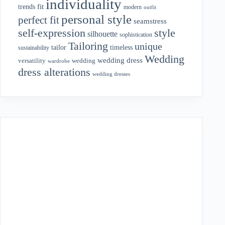
individuality
fit
trends
modern
outfit
personal style
perfect fit
seamstress
style
self-expression
silhouette
sophistication
Tailoring
unique
tailor
timeless
sustainability
Wedding
wedding dress
wedding
versatility
wardrobe
dress alterations
wedding dresses