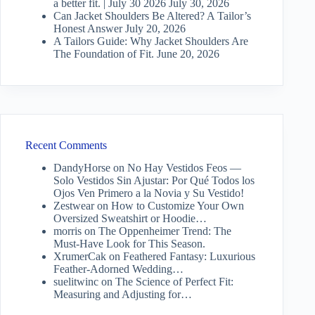
a better fit. | July 30 2026
July 30, 2026
Can Jacket Shoulders Be Altered? A Tailor’s
Honest Answer
July 20, 2026
A Tailors Guide: Why Jacket Shoulders Are
The Foundation of Fit.
June 20, 2026
Recent Comments
DandyHorse
on
No Hay Vestidos Feos —
Solo Vestidos Sin Ajustar: Por Qué Todos los
Ojos Ven Primero a la Novia y Su Vestido!
Zestwear
on
How to Customize Your Own
Oversized Sweatshirt or Hoodie…
morris
on
The Oppenheimer Trend: The
Must-Have Look for This Season.
XrumerCak
on
Feathered Fantasy: Luxurious
Feather-Adorned Wedding…
suelitwinc
on
The Science of Perfect Fit:
Measuring and Adjusting for…