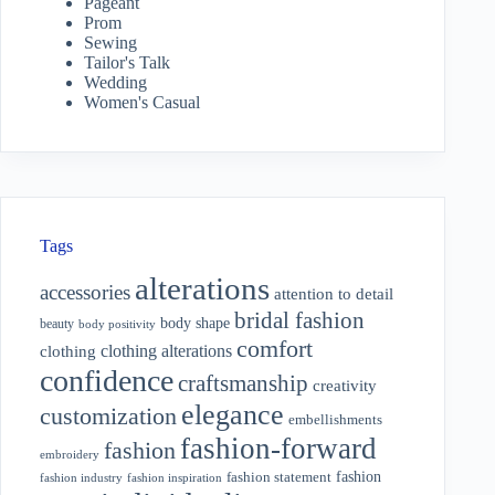
Pageant
Prom
Sewing
Tailor's Talk
Wedding
Women's Casual
Tags
alterations
accessories
attention to detail
bridal fashion
body shape
beauty
body positivity
comfort
clothing alterations
clothing
confidence
craftsmanship
creativity
elegance
customization
embellishments
fashion-forward
fashion
embroidery
fashion
fashion statement
fashion industry
fashion inspiration