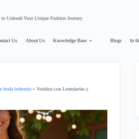
n to Unleash Your Unique Fashion Journey
ntact Us
About Us
Knowledge Base
Blogs
In t
 de boda bohemio
»
Vestidos con Lentejuelas y