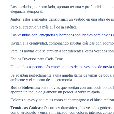
Los bordados, por otro lado, aportan textura y profundidad, a 
elegancia atemporal.
Juntos, estos elementos transforman un vestido en una obra de art
Pero el atractivo va más allá de la estética.
Los vestidos con lentejuelas y bordados son ideales para novias qu
Invitan a la creatividad, combinando siluetas clásicas con ador
Para las novias que se atreven a ser diferentes, estos vestidos so
Estilos Diversos para Cada Tema
Uno de los aspectos más emocionantes de los vestidos de novia co
Se adaptan perfectamente a una amplia gama de temas de boda, pe
ambiente y el entorno de su ceremonia.
Bodas Bohemias:
Para novias que sueñan con una boda boho, los
aportan un toque de glamour sin perder la vibra relajada.
Colores suaves y naturales como el champagne o el blush realzan
Temáticas Góticas:
Oscuros y dramáticos, los vestidos góticos c
como terciopelo y encaje intrincado, con colores intensos como 