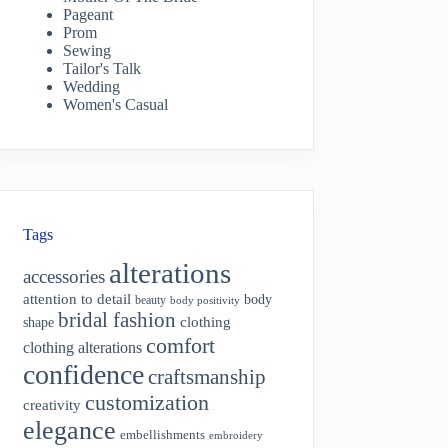
Pageant
Prom
Sewing
Tailor's Talk
Wedding
Women's Casual
Tags
alterations
accessories
attention to detail
body
beauty
body positivity
bridal fashion
shape
clothing
comfort
clothing alterations
confidence
craftsmanship
customization
creativity
elegance
embellishments
embroidery