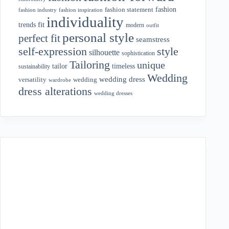
fashion
fashion statement
fashion industry
fashion inspiration
individuality
fit
trends
modern
outfit
personal style
perfect fit
seamstress
style
self-expression
silhouette
sophistication
Tailoring
unique
tailor
timeless
sustainability
Wedding
wedding dress
wedding
versatility
wardrobe
dress alterations
wedding dresses