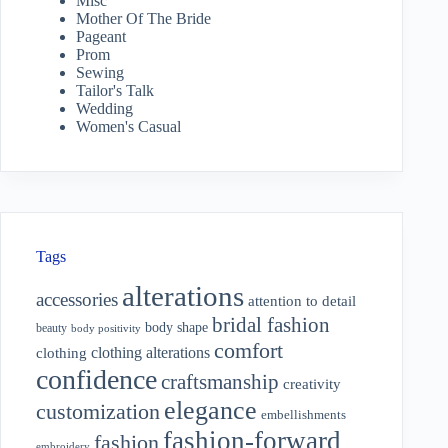
Misc
Mother Of The Bride
Pageant
Prom
Sewing
Tailor's Talk
Wedding
Women's Casual
Tags
alterations
accessories
attention to detail
bridal fashion
body shape
beauty
body positivity
comfort
clothing alterations
clothing
confidence
craftsmanship
creativity
elegance
customization
embellishments
fashion-forward
fashion
embroidery