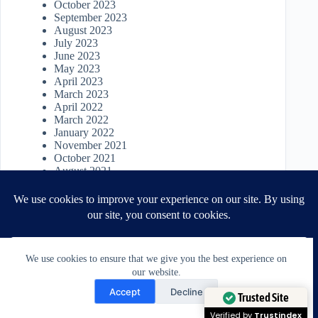
October 2023
September 2023
August 2023
July 2023
June 2023
May 2023
April 2023
March 2023
April 2022
March 2022
January 2022
November 2021
October 2021
August 2021
June 2021
April 2021
September 2020
August 2020
May 2020
April 2020
We use cookies to ensure that we give you the best experience on
February 2020
our website.
September 2019
Need Help?
March 2019
Accept
Decline
February 2019
Open chaty
Trusted Site
May 2017