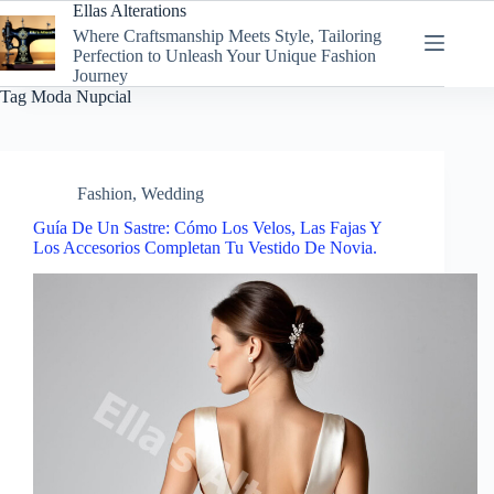
Skip
Ellas Alterations
to
Where Craftsmanship Meets Style, Tailoring
content
Perfection to Unleash Your Unique Fashion
Journey
Tag
Moda Nupcial
Fashion
,
Wedding
Guía De Un Sastre: Cómo Los Velos, Las Fajas Y
Los Accesorios Completan Tu Vestido De Novia.