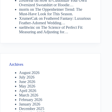
Zestwear
on
How to Customize Your Own
Oversized Sweatshirt or Hoodie…
morris
on
The Oppenheimer Trend: The
Must-Have Look for This Season.
XrumerCak
on
Feathered Fantasy: Luxurious
Feather-Adorned Wedding…
suelitwinc
on
The Science of Perfect Fit:
Measuring and Adjusting for…
Archives
August 2026
July 2026
June 2026
May 2026
April 2026
March 2026
February 2026
January 2026
December 2025