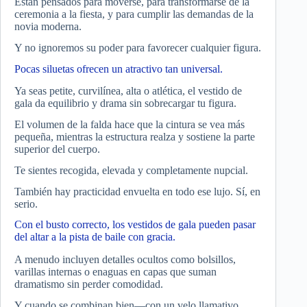
Están pensados para moverse, para transformarse de la
ceremonia a la fiesta, y para cumplir las demandas de la
novia moderna.
Y no ignoremos su poder para favorecer cualquier figura.
Pocas siluetas ofrecen un atractivo tan universal.
Ya seas petite, curvilínea, alta o atlética, el vestido de
gala da equilibrio y drama sin sobrecargar tu figura.
El volumen de la falda hace que la cintura se vea más
pequeña, mientras la estructura realza y sostiene la parte
superior del cuerpo.
Te sientes recogida, elevada y completamente nupcial.
También hay practicidad envuelta en todo ese lujo. Sí, en
serio.
Con el busto correcto, los vestidos de gala pueden pasar
del altar a la pista de baile con gracia.
A menudo incluyen detalles ocultos como bolsillos,
varillas internas o enaguas en capas que suman
dramatismo sin perder comodidad.
Y cuando se combinan bien—con un velo llamativo,