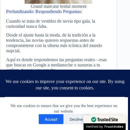
Grand staircase bridal moment
Profundizando: Respondiendo Preguntas:
Cuando se trata de vestidos de novia tipo gala, la
curiosidad nunca falta.
Desde el ajuste hasta la moda, de la tradición a la
tendencia, las novias quieren respuestas antes de
comprometerse con la silueta más icónica del mundo
nupcial.
Aquí es donde respondemos las preguntas reales—esas
que buscas en Google a medianoche o susurras a tu
estilista durante una prueba.
Los vestidos de gala son amados por una razón, pero
saber por qué son tan eternos (y cómo hacerlos tuyos)
puede transformar el interés en confianza absoluta.
Empecemos por la pregunta más grande: ¿Por qué los
vestidos de gala siguen siendo tan populares para bodas?
We use cookies to ensure that we give you the best experience on
our website.
La respuesta es por capas, igual que las faldas.
Need Help?
Accept
Decline
Los vestidos de gala conectan con la fantasía, la
Trusted Site
Open chaty
formalidad y la emoción del gran día.