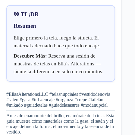
🎯 TL;DR
Resumen
Elige primero la tela, luego la silueta. El
material adecuado hace que todo encaje.
Descubre Más:
Reserva una sesión de
muestras de telas en Ella’s Alterations —
siente la diferencia en solo cinco minutos.
#EllasAlterationsLLC #telasnupciales #vestidodenovia
#satén #gasa #tul #encaje #organza #crepé #tafetán
#mikado #guiadetelas #guiadelasastres #modanupcial
Antes de enamorarte del brillo, enamórate de la tela. Esta
guía muestra cómo materiales como la gasa, el satén y el
encaje definen la forma, el movimiento y la esencia de tu
vestido.