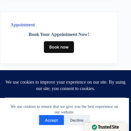
Appointment
Book Your Appointment Now!
Subscribe to Our Newsletter
WANT
We use cookies to ensure that we give you the best experience on
our website.
MORE?
Need Help?
Accept
Decline
SIGN UP TO
Open chaty
Trusted Site
RECEIVE THE