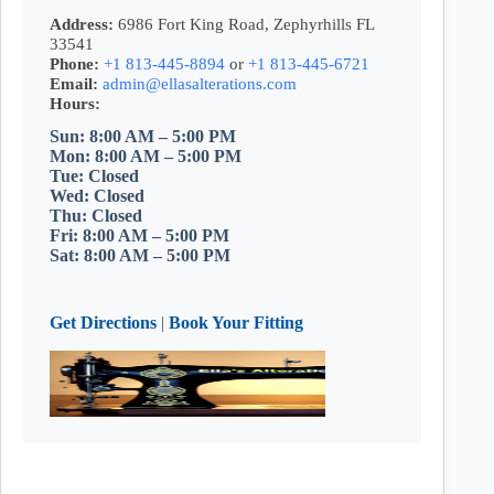
Address:
6986 Fort King Road, Zephyrhills FL
33541
Phone:
+1 813-445-8894
or
+1 813-445-6721
Email:
admin@ellasalterations.com
Hours:
Sun: 8:00 AM – 5:00 PM
Mon: 8:00 AM – 5:00 PM
Tue: Closed
Wed: Closed
Thu: Closed
Fri: 8:00 AM – 5:00 PM
Sat: 8:00 AM – 5:00 PM
Get Directions
|
Book Your Fitting