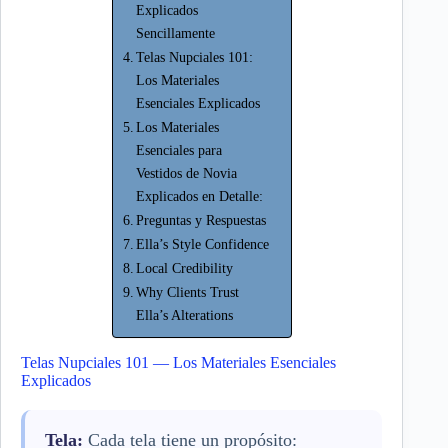
Explicados
Sencillamente
Telas Nupciales 101:
Los Materiales
Esenciales Explicados
Los Materiales
Esenciales para
Vestidos de Novia
Explicados en Detalle:
Preguntas y Respuestas
Ella’s Style Confidence
Local Credibility
Why Clients Trust
Ella’s Alterations
Telas Nupciales 101 — Los Materiales Esenciales
Explicados
Tela:
Cada tela tiene un propósito: