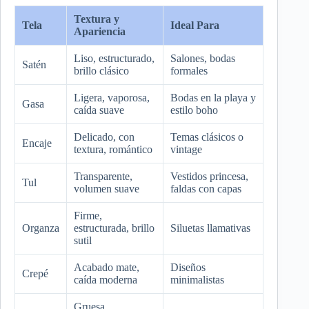
Textura y
Tela
Ideal Para
Apariencia
Liso, estructurado,
Salones, bodas
Satén
brillo clásico
formales
Ligera, vaporosa,
Bodas en la playa y
Gasa
caída suave
estilo boho
Delicado, con
Temas clásicos o
Encaje
textura, romántico
vintage
Transparente,
Vestidos princesa,
Tul
volumen suave
faldas con capas
Firme,
Organza
estructurada, brillo
Siluetas llamativas
sutil
Acabado mate,
Diseños
Crepé
caída moderna
minimalistas
Gruesa,