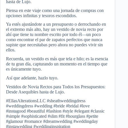
hasta de Lujo.
Piensa en este viaje como una jornada de compras con
opciones infinitas y tesoros escondidos.
Ya estés ajustándote a un presupuesto o derrochando en
el extremo más alto, hay un vestido de novia recto por
ahí que tiene tu nombre escrito por todo él—un poco
como encontrar el par de zapatos perfectos que nunca
supiste que necesitabas pero ahora no puedes vivir sin
ellos.
Recuerda, un vestido es más que tela e hilo; es la esencia
de tu gran día, capturando un momento en el tiempo que
es únicamente tuyo.
Así que adelante, hazlo tuyo.
Vestidos de Novia Rectos para Todos los Presupuestos:
Desde Asequibles hasta de Lujo.
#EllasAlterationsLLC #sheathweddingdress
#weddingdress #wedding #bride #bridal #love
#instagood #beautiful #fashion #style #elegant #classic
#simple #sophisticated #slim #fit #hourglass #petite
#glamour #romance #dreamwedding #weddingday
#instawedding #weddinginspiration