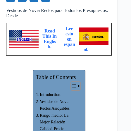
Vestidos de Novia Rectos para Todos los Presupuestos:
Desde…
Lee
Read
esto
This In
en
Englis
españ
h.
ol.
Table of Contents
Introduction:
Vestidos de Novia
Rectos Asequibles:
Rango medio: La
Mejor Relación
Calidad-Precio: