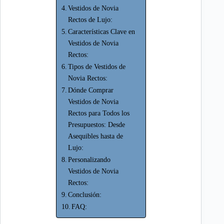
Vestidos de Novia
Rectos de Lujo:
Características Clave en
Vestidos de Novia
Rectos:
Tipos de Vestidos de
Novia Rectos:
Dónde Comprar
Vestidos de Novia
Rectos para Todos los
Presupuestos: Desde
Asequibles hasta de
Lujo:
Personalizando
Vestidos de Novia
Rectos:
Conclusión:
FAQ: