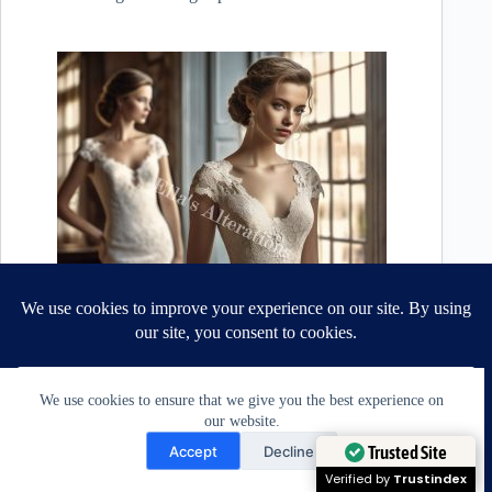
Chic Backless Bridal Beauty
We use cookies to ensure that we give you the best experience on
FAQ:
our website.
Need Help?
¿Puedo encontrar vestidos de novia rectos asequibles que
Trusted Site
Accept
Decline
parezcan de lujo?
Open chaty
Verified by
Trustindex